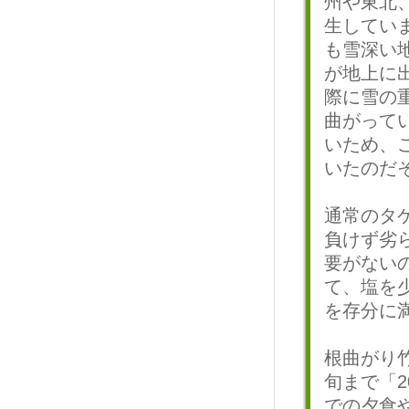
州や東北
生してい
も雪深い
が地上に
際に雪の
曲がって
いため、
いたのだ
通常のタ
負けず劣
要がない
て、塩を
を存分に
根曲がり
旬まで「
での夕食