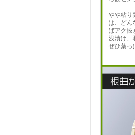
やや粘り
は、どん
ばアク抜
浅漬け、
ぜひ葉っ