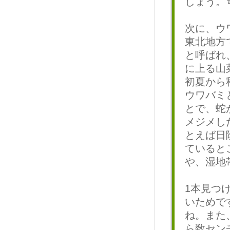
しょう。
次に、ウ
東北地方
と呼ばれ
に上る山
初夏から
ウワバミ
とで、蛇
メジメし
とえば日
ていると
や、湿地
1本見つ
いためで
ね。また
ら数セン