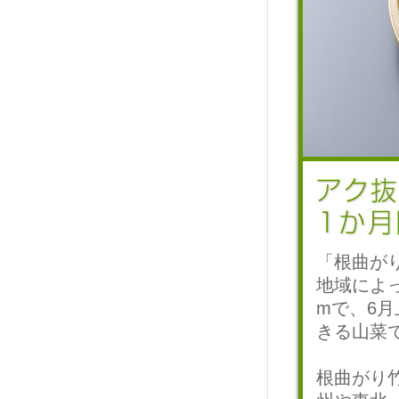
「根曲が
地域によっ
mで、6
きる山菜
根曲がり