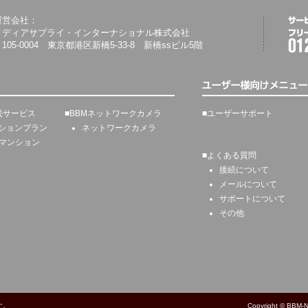
運営会社：
メディアサプライ・インターナショナル株式会社
105-0004 東京都港区新橋5-33-8 新橋ssビル5階
続サービス
■
BBMネットワークカメラ
■
ユーザーサポート
オプションプラン
ネットワークカメラ
マンション
■
よくある質問
接続について
メールについて
サポートについて
その他
す。
Copyright © BBM-NE