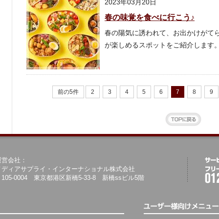
2023年03月20日
春の味覚を食べに行こう♪
春の陽気に誘われて、お出かけがて
が楽しめるスポットをご紹介します
前の5件
2
3
4
5
6
7
8
9
運営会社：
メディアサプライ・インターナショナル株式会社
105-0004 東京都港区新橋5-33-8 新橋ssビル5階